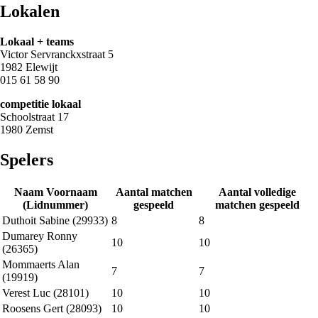
Lokalen
Lokaal + teams
Victor Servranckxstraat 5
1982 Elewijt
015 61 58 90
competitie lokaal
Schoolstraat 17
1980 Zemst
Spelers
Naam Voornaam
Aantal matchen
Aantal volledige
(Lidnummer)
gespeeld
matchen gespeeld
Duthoit Sabine (29933)
8
8
Dumarey Ronny
10
10
(26365)
Mommaerts Alan
7
7
(19919)
Verest Luc (28101)
10
10
Roosens Gert (28093)
10
10