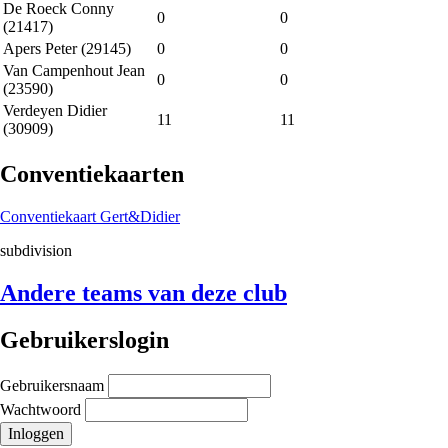
De Roeck Conny
0
0
(21417)
Apers Peter (29145)
0
0
Van Campenhout Jean
0
0
(23590)
Verdeyen Didier
11
11
(30909)
Conventiekaarten
Conventiekaart Gert&Didier
subdivision
Andere teams van deze club
Gebruikerslogin
Gebruikersnaam
Wachtwoord