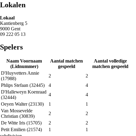
Lokalen
Lokaal
Kantienberg 5
9000 Gent
09 222 05 13
Spelers
Naam Voornaam
Aantal matchen
Aantal volledige
(Lidnummer)
gespeeld
matchen gespeeld
D'Huyvetters Annie
2
2
(17988)
Phlips Stefaan (32445)
4
4
D'Halleweyn Koenraad
4
4
(32444)
Oeyen Walter (23130)
1
1
Van Mossevelde
2
2
Christian (30839)
De Witte Iris (15705)
2
2
Petit Emilien (21574)
1
1
subdivision